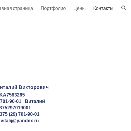
авная страница
Портфолио
Цены
Контакты
ion
италий Викторович
KA7583265
701-90-01   Виталий
+375297019001
375 (29) 701-90-01
-vitalij@yandex.ru